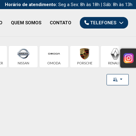
Horário de atendimento:
Seg a Sex: 8h às 18h | Sáb: 8h às 13h
O
QUEM SOMOS
CONTATO
TELEFONES
ER
NISSAN
OMODA
PORSCHE
RENAULT
Toggle 