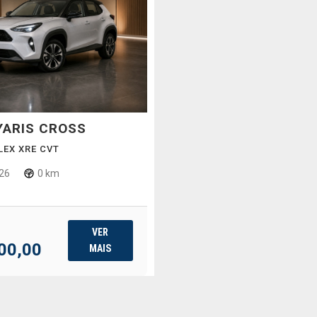
YARIS CROSS
FLEX XRE CVT
26
0 km
VER
00,00
MAIS