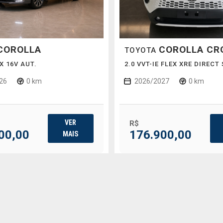
COROLLA
COROLLA CR
TOYOTA
EX 16V AUT.
2.0 VVT-IE FLEX XRE DIRECT
26
0 km
2026/2027
0 km
VER
R$
00,00
176.900,00
MAIS