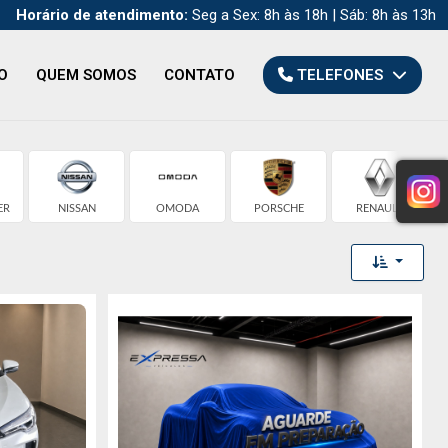
Horário de atendimento:
Seg a Sex: 8h às 18h | Sáb: 8h às 13h
O
QUEM SOMOS
CONTATO
TELEFONES
ER
NISSAN
OMODA
PORSCHE
RENAULT
Toggle 